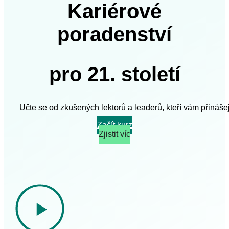
Kariérové
poradenství
pro 21. století
Učte se od zkušených lektorů a leaderů, kteří vám přinášej
Začít kurz
Zjistit víc