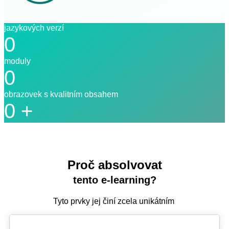
jazykových verzí
0
moduly
0
obrazovek s kvalitním obsahem
0
+
Proč absolvovat
tento e-learning?
Tyto prvky jej činí zcela unikátním